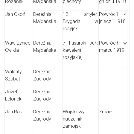
Różański
Majdańska
piechoty
grudniu 1918
Jan Okoń
Dereźnia
12 artyler.
Powrócił 4
Majdańska
Brygada w
[niecz.] 1918
rosyjsk.
Wawrzyniec
Dereźnia
7 husarski pułk
Powrócił w
Ćwikła
Majdańska
kawalerii
marcu 1919
rosyjskiej
Walenty
Dereźnia
Szabat
Zagrody
Józef
Dereźnia
Lelonek
Zagrody
Jan Rak
Dereźnia
Wojskowy
Zmarł
Zagrody
naczelnik
zamojski