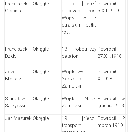
Franciszek
Okrągłe
1 p. [niecz.]
Powrócił
Grabias
podczas ros.
5.XII.1919
Wojny w 7
gujarskim pułku
ros.
Franciszek
Okrągłe
13 robotniczy
Powrócił
Dzido
batalion
27.XII.1918
Józef
Okrągłe
Wojskowy
Powrócił
Blicharz
Naczelnik
X.1918
Zamojski
Stanisław
Okrągłe
Wojsk. Nacz.
Powrócił w
Sarzyński
Zamojski
grudniu 1918
Jan Mazurek
Okrągłe
19 [niecz.]
Powrócił 2
transport.
marca 1919