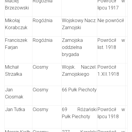
Maciej
Rogóźnia
Powrócił w
Brzezowski
lipcu 1917
Mikołaj
Rogóźnia
Wojskowy Nacz.
Nie powrócił
Korabczuk
Zamojski
Franciszek
Rogóźnia
Zamojska
Powrócił w
Farjan
oddzielna
list. 1918
brygada
Michał
Ciosmy
Wojsk. Naczel.
Powrócił
Strzałka
Zamojskiego
1.XII.1918
Jan
Ciosmy
66 Pułk Piechoty
Ciosmak
Jan Tutka
Ciosmy
69 Różański
Powrócił w
Pułk Piechoty
lipcu 1918