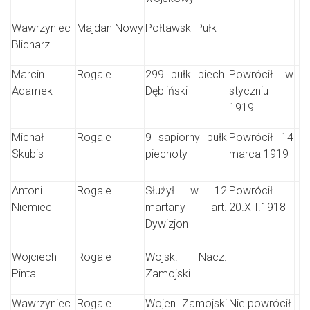
Wawrzyniec
Majdan Nowy
Połtawski Pułk
Blicharz
Marcin
Rogale
299 pułk piech.
Powrócił w
Adamek
Dębliński
styczniu
1919
Michał
Rogale
9 sapiorny pułk
Powrócił 14
Skubis
piechoty
marca 1919
Antoni
Rogale
Służył w 12
Powrócił
Niemiec
martany art.
20.XII.1918
Dywizjon
Wojciech
Rogale
Wojsk. Nacz.
Pintal
Zamojski
Wawrzyniec
Rogale
Wojen. Zamojski
Nie powrócił