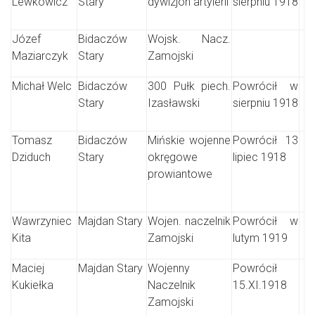
Lewkowicz
Stary
dywizjon artylerii
sierpniu 1918
Józef
Bidaczów
Wojsk. Nacz.
Maziarczyk
Stary
Zamojski
Michał Welc
Bidaczów
300 Pułk piech.
Powrócił w
Stary
Izasławski
sierpniu 1918
Tomasz
Bidaczów
Mińskie wojenne
Powrócił 13
Dziduch
Stary
okręgowe
lipiec 1918
prowiantowe
Wawrzyniec
Majdan Stary
Wojen. naczelnik
Powrócił w
Kita
Zamojski
lutym 1919
Maciej
Majdan Stary
Wojenny
Powrócił
Kukiełka
Naczelnik
15.XI.1918
Zamojski