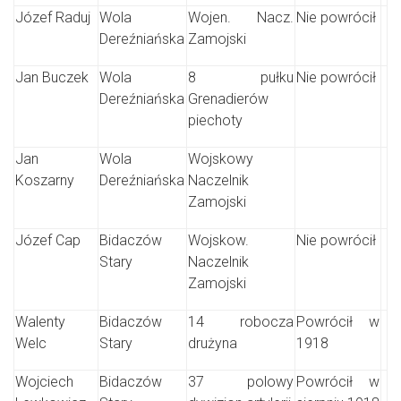
Józef Raduj
Wola
Wojen. Nacz.
Nie powrócił
Dereźniańska
Zamojski
Jan Buczek
Wola
8 pułku
Nie powrócił
Dereźniańska
Grenadierów
piechoty
Jan
Wola
Wojskowy
Koszarny
Dereźniańska
Naczelnik
Zamojski
Józef Cap
Bidaczów
Wojskow.
Nie powrócił
Stary
Naczelnik
Zamojski
Walenty
Bidaczów
14 robocza
Powrócił w
Welc
Stary
drużyna
1918
Wojciech
Bidaczów
37 polowy
Powrócił w