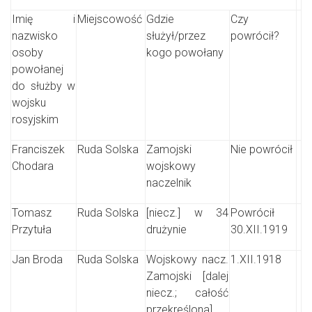
Imię i
Miejscowość
Gdzie
Czy
nazwisko
służył/przez
powrócił?
osoby
kogo powołany
powołanej
do służby w
wojsku
rosyjskim
Franciszek
Ruda Solska
Zamojski
Nie powrócił
Chodara
wojskowy
naczelnik
Tomasz
Ruda Solska
[niecz.] w 34
Powrócił
Przytuła
drużynie
30.XII.1919
Jan Broda
Ruda Solska
Wojskowy nacz.
1.XII.1918
Zamojski [dalej
niecz.; całość
przekreślona]