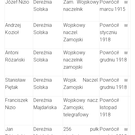
Józef Nizio
Dereźnia
Zam. Wojskowy
Powrócił w
Solska
naczelnik
marcu 1915
Andrzej
Dereźnia
Wojskowy
Powrócił w
Kozioł
Solska
naczel.
styczniu
Zamojski
1918
Antoni
Dereźnia
Wojskowy
Powrócił w
Różański
Solska
naczelnik
grudniu 1918
zamojski
Stanisław
Dereźnia
Wojsk. Naczel.
Powrócił w
Piętak
Solska
Zamojski
grudniu 1918
Franciszek
Dereźnia
Wojskowy nacz.
Powrócił
Nizio
Majdańska
Zamojski;
listopad
telegrafowy
1918
Jan
Dereźnia
256 pułk
Powrócił w