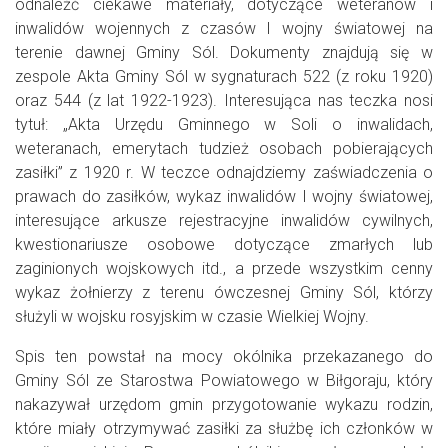
odnaleźć ciekawe materiały, dotyczące weteranów i
inwalidów wojennych z czasów I wojny światowej na
terenie dawnej Gminy Sól. Dokumenty znajdują się w
zespole Akta Gminy Sól w sygnaturach 522 (z roku 1920)
oraz 544 (z lat 1922-1923). Interesująca nas teczka nosi
tytuł: „Akta Urzędu Gminnego w Soli o inwalidach,
weteranach, emerytach tudzież osobach pobierających
zasiłki” z 1920 r. W teczce odnajdziemy zaświadczenia o
prawach do zasiłków, wykaz inwalidów I wojny światowej,
interesujące arkusze rejestracyjne inwalidów cywilnych,
kwestionariusze osobowe dotyczące zmarłych lub
zaginionych wojskowych itd., a przede wszystkim cenny
wykaz żołnierzy z terenu ówczesnej Gminy Sól, którzy
służyli w wojsku rosyjskim w czasie Wielkiej Wojny.
Spis ten powstał na mocy okólnika przekazanego do
Gminy Sól ze Starostwa Powiatowego w Biłgoraju, który
nakazywał urzędom gmin przygotowanie wykazu rodzin,
które miały otrzymywać zasiłki za służbę ich członków w