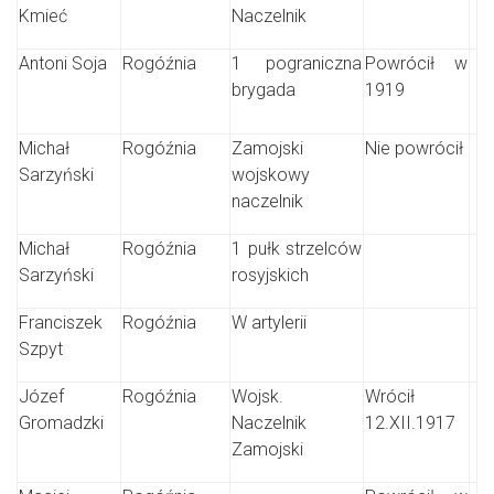
Kmieć
Naczelnik
Antoni Soja
Rogóźnia
1 pograniczna
Powrócił w
brygada
1919
Michał
Rogóźnia
Zamojski
Nie powrócił
Sarzyński
wojskowy
naczelnik
Michał
Rogóźnia
1 pułk strzelców
Sarzyński
rosyjskich
Franciszek
Rogóźnia
W artylerii
Szpyt
Józef
Rogóźnia
Wojsk.
Wrócił
Gromadzki
Naczelnik
12.XII.1917
Zamojski