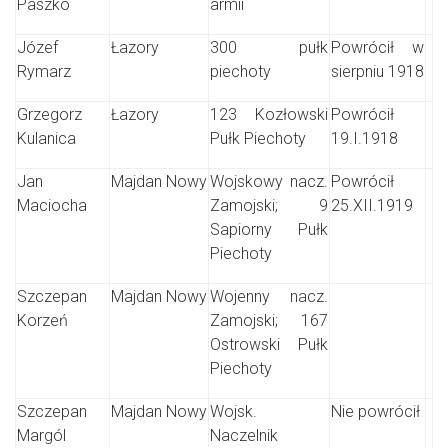
Paszko
armii
Józef
Łazory
300 pułk
Powrócił w
Rymarz
piechoty
sierpniu 1918
Grzegorz
Łazory
123 Kozłowski
Powrócił
Kulanica
Pułk Piechoty
19.I.1918
Jan
Majdan Nowy
Wojskowy nacz.
Powrócił
Maciocha
Zamojski; 9
25.XII.1919
Sapiorny Pułk
Piechoty
Szczepan
Majdan Nowy
Wojenny nacz.
Korzeń
Zamojski; 167
Ostrowski Pułk
Piechoty
Szczepan
Majdan Nowy
Wojsk.
Nie powrócił
Margól
Naczelnik