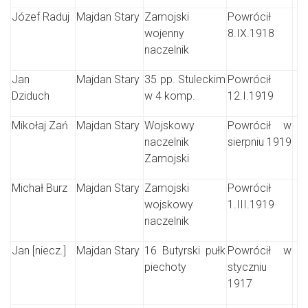
Józef Raduj
Majdan Stary
Zamojski
Powrócił
wojenny
8.IX.1918
naczelnik
Jan
Majdan Stary
35 pp. Stuleckim
Powrócił
Dziduch
w 4 komp.
12.I.1919
Mikołaj Zań
Majdan Stary
Wojskowy
Powrócił w
naczelnik
sierpniu 1919
Zamojski
Michał Burz
Majdan Stary
Zamojski
Powrócił
wojskowy
1.III.1919
naczelnik
Jan [niecz.]
Majdan Stary
16 Butyrski pułk
Powrócił w
piechoty
styczniu
1917