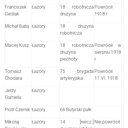
Franciszek
Łazory
18 robotnicza
Powrócił
Cieślak
drużyna
1918 r.
Michał Babij
Łazory
18 drużyna
robotnicza
Maciej Kusz
Łazory
18 robotnicza
Powrócił w
drużyna
sierpniu 1918
piechoty
r.
Tomasz
Łazory
75 brygada
Powrócił
Chodara
artyleryjska
11.VI. 1918
Jerzy
Łazory
Gumiela
Piotr Czernik
Łazory
66 Butyrski pułk
Mikołaj
Łazory
14 ]niecz.]
Nie powrócił